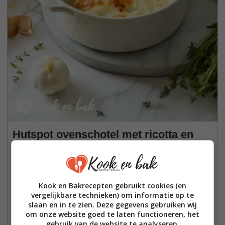
Hutspot ovenschotel met ricotta en
een krokant kaaskorstje
Hutspot ovensschotel met ricotta en een krokant kaaskorstje.
Vroeger hield ik eerlijk gezegd niet zo van hutspot. Ik vond het
Kook en Bakrecepten gebruikt cookies (en
vergelijkbare technieken) om informatie op te
saai, en alles leek op elkaar qua structuur
slaan en in te zien. Deze gegevens gebruiken wij
om onze website goed te laten functioneren, het
Bekijk het recept hier:
gebruik van de website te analyseren,