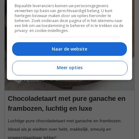
Bepaalde leveranciers kunnen uw persoonsgegevens
verwerken op basis van gerechtvaardigd belang. U kunt
hiertegen bezwaar maken door uw opties hieronder te
beheren. Zoek onderaan deze pagina of in het sitemenu naar
een link om uw toestemming te beheren of in te trekken via de
privacy- en cookie-instellingen.
Naar de website
Meer opties
Chocoladetaart met pure ganache en
frambozen, luchtig en luxe
Luchtige pure chocoladetaart met ganache en frambozen.
Ideaal als je eiwitten over hebt, makkelijk, smeuïg en
onweerstaanbaar lekker!