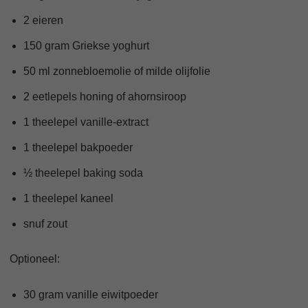
2 eieren
150 gram Griekse yoghurt
50 ml zonnebloemolie of milde olijfolie
2 eetlepels honing of ahornsiroop
1 theelepel vanille-extract
1 theelepel bakpoeder
½ theelepel baking soda
1 theelepel kaneel
snuf zout
Optioneel:
30 gram vanille eiwitpoeder