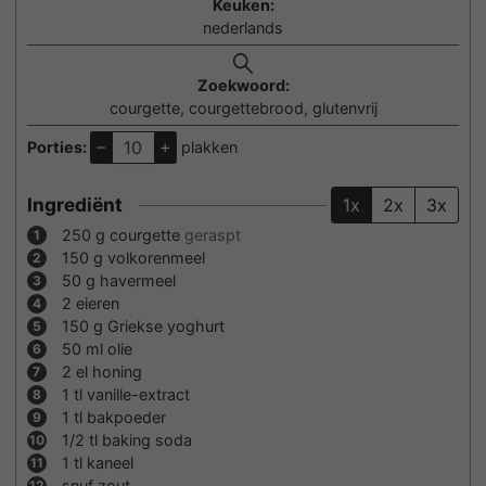
Keuken:
nederlands
Zoekwoord:
courgette, courgettebrood, glutenvrij
–
+
Porties:
plakken
Ingrediënt
1x
2x
3x
250
g
courgette
geraspt
150
g
volkorenmeel
50
g
havermeel
2
eieren
150
g
Griekse yoghurt
50
ml
olie
2
el honing
1
tl vanille-extract
1
tl bakpoeder
1/2
tl baking soda
1
tl kaneel
snuf zout