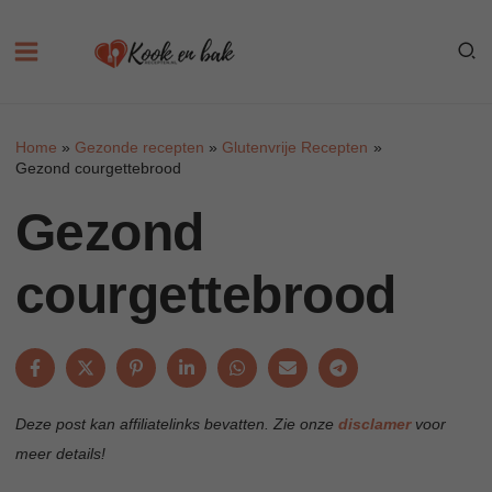
Skip
to
content
Home
Gezonde recepten
Glutenvrije Recepten
Gezond courgettebrood
Gezond
courgettebrood
Deze post kan affiliatelinks bevatten. Zie onze
disclamer
voor
meer details!