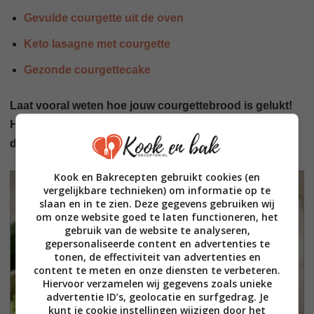
Gevulde courgette uit de oven
Keto lasagne met courgette
Gezonde courgettecake
Laat vooral weten hoe jouw courgettebrood is gelukt!
Heb jij ook ieder jaar meer courgettes uit de moestuin
dan je kunt opeten?
Kook en Bakrecepten gebruikt cookies (en
vergelijkbare technieken) om informatie op te
slaan en in te zien. Deze gegevens gebruiken wij
om onze website goed te laten functioneren, het
gebruik van de website te analyseren,
gepersonaliseerde content en advertenties te
tonen, de effectiviteit van advertenties en
content te meten en onze diensten te verbeteren.
Hiervoor verzamelen wij gegevens zoals unieke
advertentie ID’s, geolocatie en surfgedrag. Je
kunt je cookie instellingen wijzigen door het