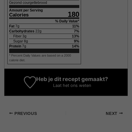
Gezond courgettebrood
Amount per Serving
180
Calories
% Daily Value*
Fat
7
g
11
%
Carbohydrates
22
g
7
%
Fiber
3
g
13
%
Sugar
8
g
9
%
Protein
7
g
14
%
* Percent Daily Values are based on a 2000
calorie diet.
Heb je dit recept gemaakt?
Laat het ons weten
PREVIOUS
NEXT