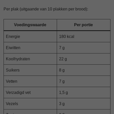
Per plak (uitgaande van 10 plakken per brood):
Voedingswaarde
Per portie
Energie
180 kcal
Eiwitten
7 g
Koolhydraten
22 g
Suikers
8 g
Vetten
7 g
Verzadigd vet
1,5 g
Vezels
3 g