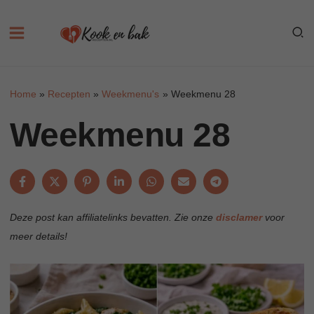
Skip
to
content
Home
Recepten
Weekmenu's
Weekmenu 28
Weekmenu 28
Deze post kan affiliatelinks bevatten. Zie onze
disclamer
voor
meer details!