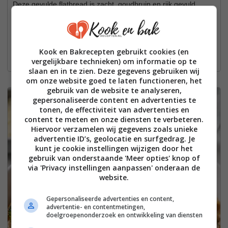
Deze gevulde flatbread is zacht, goudbruin en rijk gevuld.
Makkelijk recept met yoghurtdeeg, inclusief tips, airfryeroptie
en bewaartips.
Kook en Bakrecepten gebruikt cookies (en
Bekijk het recept hier:
vergelijkbare technieken) om informatie op te
slaan en in te zien. Deze gegevens gebruiken wij
om onze website goed te laten functioneren, het
gebruik van de website te analyseren,
7
gepersonaliseerde content en advertenties te
tonen, de effectiviteit van advertenties en
content te meten en onze diensten te verbeteren.
Hiervoor verzamelen wij gegevens zoals unieke
advertentie ID’s, geolocatie en surfgedrag. Je
kunt je cookie instellingen wijzigen door het
gebruik van onderstaande 'Meer opties' knop of
via 'Privacy instellingen aanpassen' onderaan de
website.
Gepersonaliseerde advertenties en content,
advertentie- en contentmetingen,
doelgroepenonderzoek en ontwikkeling van diensten