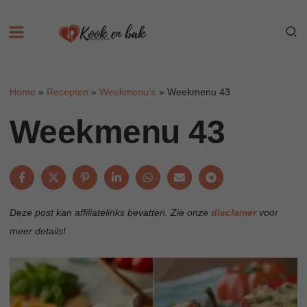
Skip
to
content
Home
Recepten
Weekmenu's
Weekmenu 43
Weekmenu 43
Deze post kan affiliatelinks bevatten. Zie onze
disclamer
voor
meer details!