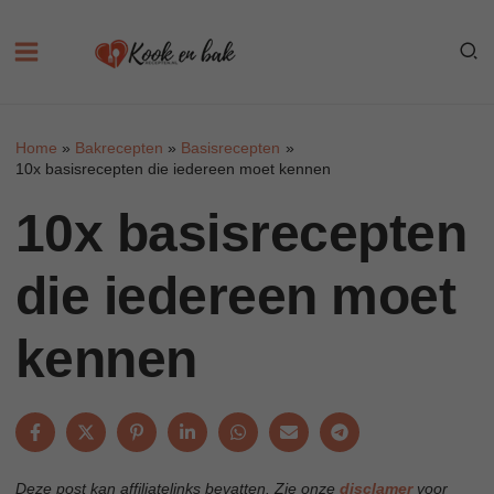
Skip
to
content
Home
Bakrecepten
Basisrecepten
10x basisrecepten die iedereen moet kennen
10x basisrecepten
die iedereen moet
kennen
Deze post kan affiliatelinks bevatten. Zie onze
disclamer
voor