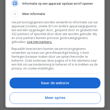
Informatie op een apparaat opslaan en/of openen
Er zijn van die momenten dat je gewoon iets simpels wilt
Meer informatie
maken dat iedereen aan tafel lekker vind. Bij ons thuis zijn dat
de zelfgemaakte kruidenboter en breekbrood.
Uw persoonsgegevens worden verwerkt en informatie van uw
apparaat (cookies, unieke ID's en andere apparaatgegevens)
kan worden opgeslagen door, geopend door en gedeeld met
Bekijk het recept:
332 partners of specifiek door deze site worden gebruikt. Wij
en onze partners kunnen precieze geolocatiegegevens
gebruiken.
Lijst met partners.
Bepaalde leveranciers kunnen uw persoonsgegevens
verwerken op basis van gerechtvaardigd belang. U kunt
Gecondenseerde melk
9
hiertegen bezwaar maken door uw opties hieronder te
beheren. Zoek onderaan deze pagina of in het sitemenu naar
een link om uw toestemming te beheren of in te trekken via de
Gecondenseerde melk is een dikke, zoete melk die wordt
privacy- en cookie-instellingen.
gemaakt door gewone melk te verhitten om het water eruit te
halen en er vervolgens suiker aan toe te voegen. Hierdoor
Naar de website
wordt de melk stroperig en blijft het langer goed. Je kunt
gecondenseerde melk gebruiken om allerlei lekkere dingen
Meer opties
mee te maken, zoals taarten, snoepjes, en zoete drankjes. Het
is geliefd in keukens over de hele wereld omdat het een rijke