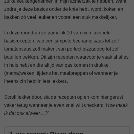
zulke keukengeheimen in mijn achterzak te hebben. Want
zodra je deze basics onder de knie hebt, wordt koken en
bakken zó veel leuker en vooral een stuk makkelijker.
In deze round-up verzamel ik 10 van mijn favoriete
basisrecepten: van een simpele bechamelsaus tot zelf
tomatensaus zelf maken, van perfect pizzadeeg tot zelf
bouillon trekken. Dit zijn recepten waarvoor je vaak al alles
in huis hebt en die altijd van pas komen in drukke
(mama)weken, tijdens het mealpreppen of wanneer je
ineens zin hebt in iets lekkers.
Scroll lekker door, sla de recepten op en kom hier gerust
vaker terug wanneer je even snel wilt checken:
“Hoe maak
ik dat ook alweer…?”
1