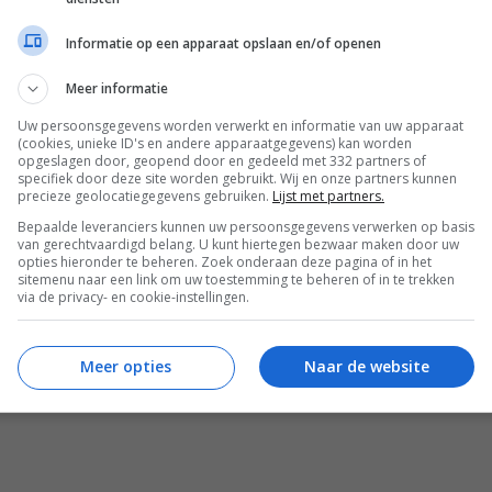
eet
als smaakmaker bij mager vlees, groenten of volkoren pasta
Informatie op een apparaat opslaan en/of openen
s, terwijl de room zorgt voor een romige textuur zonder dat je
Meer informatie
Uw persoonsgegevens worden verwerkt en informatie van uw apparaat
(cookies, unieke ID's en andere apparaatgegevens) kan worden
opgeslagen door, geopend door en gedeeld met 332 partners of
specifiek door deze site worden gebruikt. Wij en onze partners kunnen
precieze geolocatiegegevens gebruiken.
Lijst met partners.
Bepaalde leveranciers kunnen uw persoonsgegevens verwerken op basis
van gerechtvaardigd belang. U kunt hiertegen bezwaar maken door uw
opties hieronder te beheren. Zoek onderaan deze pagina of in het
ignons voor extra smaak)
sitemenu naar een link om uw toestemming te beheren of in te trekken
via de privacy- en cookie-instellingen.
Meer opties
Naar de website