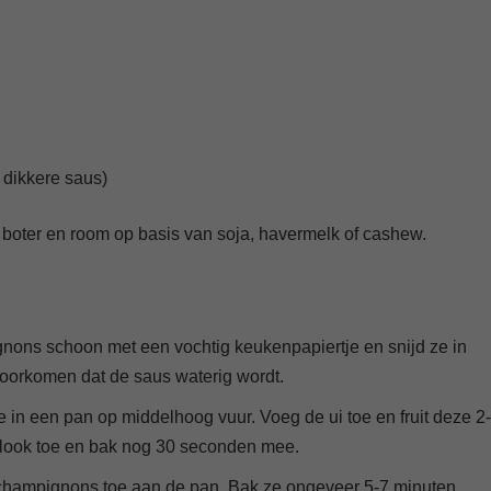
 dikkere saus)
 boter en room op basis van soja, havermelk of cashew.
ons schoon met een vochtig keukenpapiertje en snijd ze in
 voorkomen dat de saus waterig wordt.
lie in een pan op middelhoog vuur. Voeg de ui toe en fruit deze 2
oflook toe en bak nog 30 seconden mee.
ampignons toe aan de pan. Bak ze ongeveer 5-7 minuten,