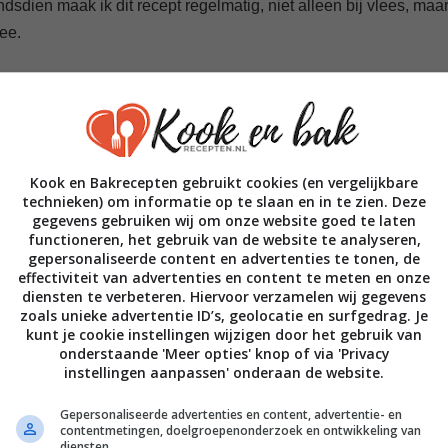
sdien maak ik dit recept regelmatig, niet alleen bij vlees, maa
ee.
s, snel klaar en altijd indruk maakt. Bovendien kun je het
et of zonder room. In dit recept laat ik zien hoe je in 20 minute
Kook en Bakrecepten gebruikt cookies (en vergelijkbare
technieken) om informatie op te slaan en in te zien. Deze
gegevens gebruiken wij om onze website goed te laten
functioneren, het gebruik van de website te analyseren,
gepersonaliseerde content en advertenties te tonen, de
effectiviteit van advertenties en content te meten en onze
diensten te verbeteren. Hiervoor verzamelen wij gegevens
zoals unieke advertentie ID’s, geolocatie en surfgedrag. Je
kunt je cookie instellingen wijzigen door het gebruik van
onderstaande 'Meer opties' knop of via 'Privacy
instellingen aanpassen' onderaan de website.
Gepersonaliseerde advertenties en content, advertentie- en
ines, vitamine D
contentmetingen, doelgroepenonderzoek en ontwikkeling van
diensten