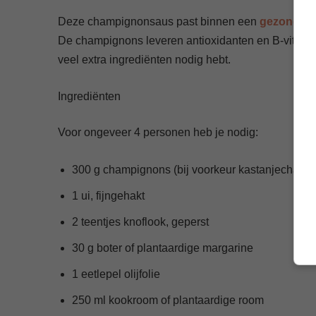
Deze champignonsaus past binnen een
gezond di
De champignons leveren antioxidanten en B-vitamine
veel extra ingrediënten nodig hebt.
Ingrediënten
Voor ongeveer 4 personen heb je nodig:
300 g champignons (bij voorkeur kastanjechamp
1 ui, fijngehakt
2 teentjes knoflook, geperst
30 g boter of plantaardige margarine
1 eetlepel olijfolie
250 ml kookroom of plantaardige room