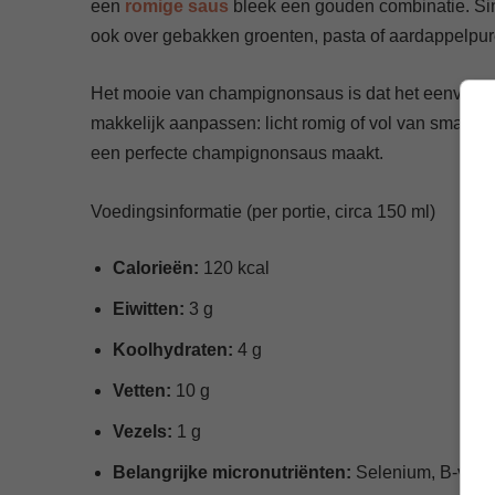
een
romige saus
bleek een gouden combinatie. Sind
ook over gebakken groenten, pasta of aardappelpur
Het mooie van champignonsaus is dat het eenvoudig i
makkelijk aanpassen: licht romig of vol van smaak, m
een perfecte champignonsaus maakt.
Voedingsinformatie (per portie, circa 150 ml)
Calorieën:
120 kcal
Eiwitten:
3 g
Koolhydraten:
4 g
Vetten:
10 g
Vezels:
1 g
Belangrijke micronutriënten:
Selenium, B-vitam