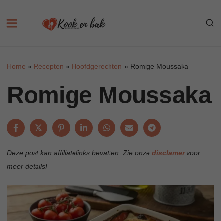
Skip
to
content
Home
Recepten
Hoofdgerechten
Romige Moussaka
Romige Moussaka
Deze post kan affiliatelinks bevatten. Zie onze
disclamer
voor
meer details!