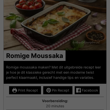
Romige Moussaka
Romige moussaka maken? Met dit uitgebreide recept leer
je hoe je dit klassieke gerecht met een moderne twist
perfect klaarmaakt, inclusief handige tips en variaties.
Print Recept
Pin Recept
Facebook
Voorbereiding:
minutes
20
minutes