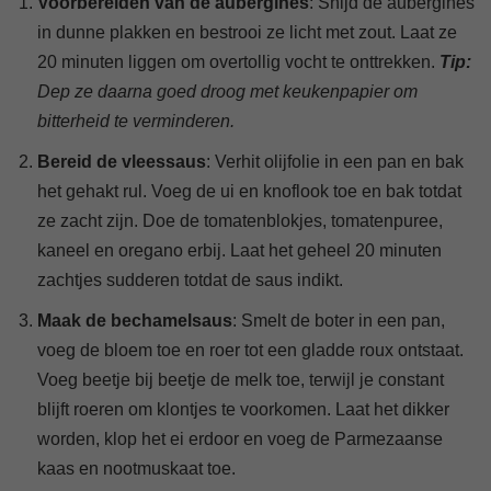
Voorbereiden van de aubergines
: Snijd de aubergines
in dunne plakken en bestrooi ze licht met zout. Laat ze
20 minuten liggen om overtollig vocht te onttrekken.
Tip:
Dep ze daarna goed droog met keukenpapier om
bitterheid te verminderen.
Bereid de vleessaus
: Verhit olijfolie in een pan en bak
het gehakt rul. Voeg de ui en knoflook toe en bak totdat
ze zacht zijn. Doe de tomatenblokjes, tomatenpuree,
kaneel en oregano erbij. Laat het geheel 20 minuten
zachtjes sudderen totdat de saus indikt.
Maak de bechamelsaus
: Smelt de boter in een pan,
voeg de bloem toe en roer tot een gladde roux ontstaat.
Voeg beetje bij beetje de melk toe, terwijl je constant
blijft roeren om klontjes te voorkomen. Laat het dikker
worden, klop het ei erdoor en voeg de Parmezaanse
kaas en nootmuskaat toe.