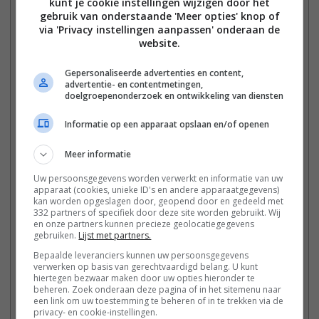
kunt je cookie instellingen wijzigen door het
Instructies
gebruik van onderstaande 'Meer opties' knop of
Voorbereiden van de aubergines: Snijd de aubergines
via 'Privacy instellingen aanpassen' onderaan de
in dunne plakken en bestrooi ze licht met zout. Laat ze
website.
20 minuten liggen om vocht te onttrekken. Dep ze
droog met keukenpapier.
Gepersonaliseerde advertenties en content,
Bereid de vleessaus: Verhit olijfolie in een pan en bak
advertentie- en contentmetingen,
doelgroepenonderzoek en ontwikkeling van diensten
het gehakt rul. Voeg de ui en knoflook toe en bak tot
ze zacht zijn. Voeg de tomatenblokjes, tomatenpuree,
Informatie op een apparaat opslaan en/of openen
kaneel en oregano toe. Laat 20 minuten sudderen.
Maak de bechamelsaus: Smelt de boter in een pan,
Meer informatie
voeg de bloem toe en roer tot een gladde roux
ontstaat. Voeg de melk beetje bij beetje toe en roer
Uw persoonsgegevens worden verwerkt en informatie van uw
apparaat (cookies, unieke ID's en andere apparaatgegevens)
constant om klontjes te voorkomen. Voeg het ei, de
kan worden opgeslagen door, geopend door en gedeeld met
Parmezaanse kaas en nootmuskaat toe.
332 partners of specifiek door deze site worden gebruikt. Wij
en onze partners kunnen precieze geolocatiegegevens
Bak de aubergines: Verhit de olijfolie in een pan en bak
gebruiken.
Lijst met partners.
de aubergineplakken goudbruin.
Bepaalde leveranciers kunnen uw persoonsgegevens
Laagjes opbouwen: Verwarm de oven voor op 180°C.
verwerken op basis van gerechtvaardigd belang. U kunt
Leg een laag aubergines in een ovenschaal, gevolgd
hiertegen bezwaar maken door uw opties hieronder te
door vleessaus. Herhaal en eindig met de
beheren. Zoek onderaan deze pagina of in het sitemenu naar
een link om uw toestemming te beheren of in te trekken via de
bechamelsaus bovenop.
privacy- en cookie-instellingen.