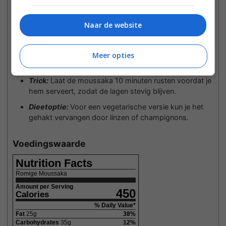
Bakken: Bak de moussaka 40 minuten in de oven
totdat de bovenkant goudbruin is. Laat 10 minuten
rusten voor het aansnijden.
Naar de website
Tips
Tip:
Voeg een snufje kaneel of kruidnagel toe aan de
Meer opties
vleessaus voor een extra diepe smaak.
Trick:
Laat de moussaka 10 minuten rusten voordat je
hem serveert, zodat de lagen stevig blijven.
Dieetoptie:
Voor een vegetarische versie kun je het
gehakt vervangen door linzen of champignons.
Voedingswaarde
Nutrition Facts
Romige Moussaka
Amount per Serving
450
Calories
% Daily Value*
Fat
25
g
38
%
Carbohydrates
35
g
12
%