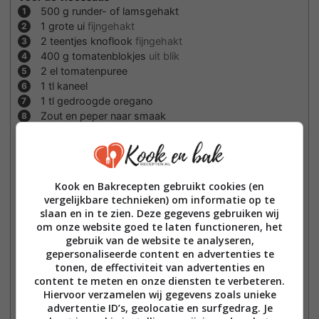
500
g
runder- of lamsgehakt
1
grote ui
fijngehakt
2
teentjes knoflook
fijngehakt
400
g
tomatenblokjes
uit blik
2
el tomatenpuree
1
tl kaneel
1
tl gedroogde oregano
Zout en peper naar smaak
Voor de auberginelagen
3
middelgrote aubergines
2
el olijfolie
Snufje zout
Kook en Bakrecepten gebruikt cookies (en
vergelijkbare technieken) om informatie op te
Voor de bechamelsaus
slaan en in te zien. Deze gegevens gebruiken wij
50
g
boter
om onze website goed te laten functioneren, het
50
g
bloem
gebruik van de website te analyseren,
500
ml
melk
gepersonaliseerde content en advertenties te
1
ei
tonen, de effectiviteit van advertenties en
50
g
geraspte Parmezaanse kaas
content te meten en onze diensten te verbeteren.
Snufje nootmuskaat
Hiervoor verzamelen wij gegevens zoals unieke
advertentie ID’s, geolocatie en surfgedrag. Je