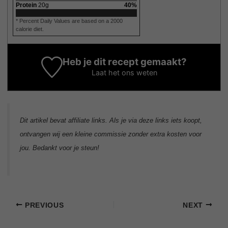
Protein
20
g
40
%
* Percent Daily Values are based on a 2000
calorie diet.
Heb je dit recept gemaakt?
Laat het ons weten
Dit artikel bevat affiliate links. Als je via deze links iets koopt,
ontvangen wij een kleine commissie zonder extra kosten voor
jou. Bedankt voor je steun!
PREVIOUS
NEXT