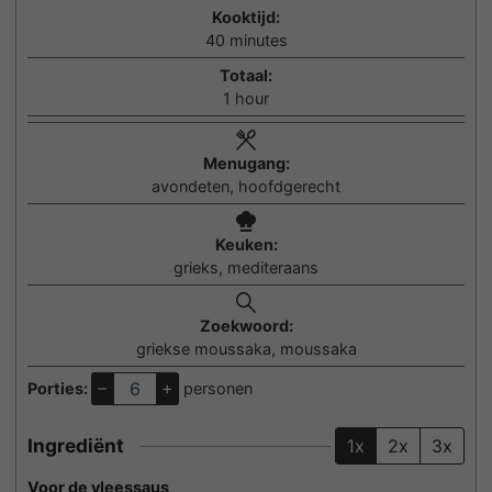
Kooktijd:
minutes
40
minutes
Totaal:
hour
1
hour
Menugang:
avondeten, hoofdgerecht
Keuken:
grieks, mediteraans
Zoekwoord:
griekse moussaka, moussaka
–
+
Porties:
personen
Ingrediënt
1x
2x
3x
Voor de vleessaus