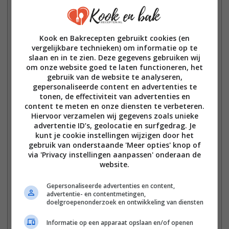
Voorbereiding:
minutes
10
minutes
Kooktijd:
Kook en Bakrecepten gebruikt cookies (en
minutes
0
minutes
vergelijkbare technieken) om informatie op te
slaan en in te zien. Deze gegevens gebruiken wij
oventijd:
om onze website goed te laten functioneren, het
minutes
45
minutes
gebruik van de website te analyseren,
gepersonaliseerde content en advertenties te
Totaal:
tonen, de effectiviteit van advertenties en
minutes
55
minutes
content te meten en onze diensten te verbeteren.
Hiervoor verzamelen wij gegevens zoals unieke
advertentie ID’s, geolocatie en surfgedrag. Je
Menugang:
kunt je cookie instellingen wijzigen door het
cake
gebruik van onderstaande 'Meer opties' knop of
via 'Privacy instellingen aanpassen' onderaan de
website.
Keuken:
franse keuken
Gepersonaliseerde advertenties en content,
advertentie- en contentmetingen,
doelgroepenonderzoek en ontwikkeling van diensten
Zoekwoord:
Gâteau Invisible aux Pommes, koolhydraatarm,
Informatie op een apparaat opslaan en/of openen
koolhydraatarme cake