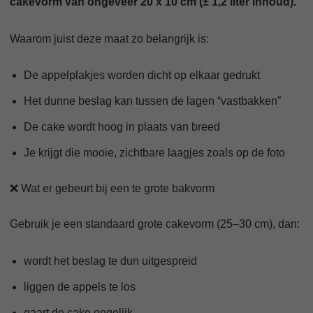
cakevorm van ongeveer 20 x 10 cm (± 1,2 liter inhoud).
Waarom juist deze maat zo belangrijk is:
De appelplakjes worden dicht op elkaar gedrukt
Het dunne beslag kan tussen de lagen “vastbakken”
De cake wordt hoog in plaats van breed
Je krijgt die mooie, zichtbare laagjes zoals op de foto
❌ Wat er gebeurt bij een te grote bakvorm
Gebruik je een standaard grote cakevorm (25–30 cm), dan:
wordt het beslag te dun uitgespreid
liggen de appels te los
gaart de cake ongelijk