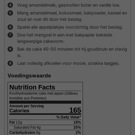
Voeg amandelmelk, gesmolten boter en vanille toe.
Meng amandelmeel, kokosmeel, bakpoeder, kaneel en
zout en roer dit door het beslag.
Spatel alle appelplakjes voorzichtig door het beslag.
Doe het mengsel in een met bakpapier beklede
langwerpige cakevorm.
Bak de cake 45–50 minuten tot hij goudbruin en stevig
is.
Laat volledig afkoelen voor mooie, strakke laagjes.
Voedingswaarde
Nutrition Facts
Koolhydraatarme cake met appel (Gâteau
Invisible aux Pommes)
Amount per Serving
165
Calories
% Daily Value*
Fat
12
g
18
%
Saturated Fat
4
g
25
%
Carbohydrates
6
g
2
%