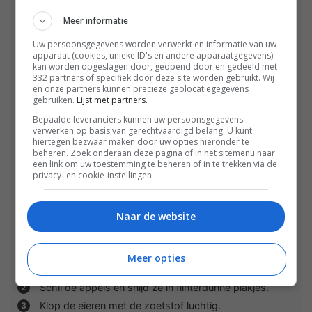
Meer informatie
–
+
Porties:
personen
Uw persoonsgegevens worden verwerkt en informatie van uw
apparaat (cookies, unieke ID's en andere apparaatgegevens)
Ingrediënt
1x
2x
3x
kan worden opgeslagen door, geopend door en gedeeld met
332 partners of specifiek door deze site worden gebruikt. Wij
4
grote appels
bijv. Elstar of Jonagold
en onze partners kunnen precieze geolocatiegegevens
3
eieren
gebruiken.
Lijst met partners.
60
g
erythritol of andere koolhydraatarme zoetstof
Bepaalde leveranciers kunnen uw persoonsgegevens
80
ml
ongezoete amandelmelk
verwerken op basis van gerechtvaardigd belang. U kunt
60
g
gesmolten boter of kokosolie
hiertegen bezwaar maken door uw opties hieronder te
70
g
amandelmeel
beheren. Zoek onderaan deze pagina of in het sitemenu naar
een link om uw toestemming te beheren of in te trekken via de
20
g
kokosmeel
privacy- en cookie-instellingen.
1
tl bakpoeder
1
tl kaneel
Snuf zout
Naar de website
1
tl vanille-extract
Instructies
Meer opties
Verwarm de oven voor op 180 °C.
Schil de appels en snijd ze in flinterdunne plakjes.
Klop de eieren met de zoetstof luchtig.