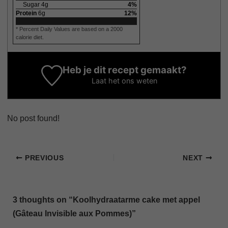
Sugar
4
g
4
%
Protein
6
g
12
%
* Percent Daily Values are based on a 2000
calorie diet.
Heb je dit recept gemaakt?
Laat het ons weten
No post found!
PREVIOUS
NEXT
3 thoughts on “Koolhydraatarme cake met appel
(Gâteau Invisible aux Pommes)”