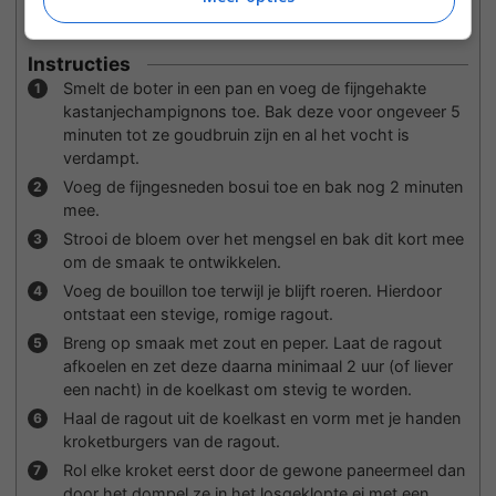
Olie om te frituren
Instructies
Smelt de boter in een pan en voeg de fijngehakte
kastanjechampignons toe. Bak deze voor ongeveer 5
minuten tot ze goudbruin zijn en al het vocht is
verdampt.
Voeg de fijngesneden bosui toe en bak nog 2 minuten
mee.
Strooi de bloem over het mengsel en bak dit kort mee
om de smaak te ontwikkelen.
Voeg de bouillon toe terwijl je blijft roeren. Hierdoor
ontstaat een stevige, romige ragout.
Breng op smaak met zout en peper. Laat de ragout
afkoelen en zet deze daarna minimaal 2 uur (of liever
een nacht) in de koelkast om stevig te worden.
Haal de ragout uit de koelkast en vorm met je handen
kroketburgers van de ragout.
Rol elke kroket eerst door de gewone paneermeel dan
door het dompel ze in het losgeklopte ei met een