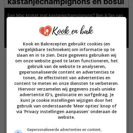
kastanjechampignons en bosui
Een Mac kroket met kastanjechampignons? Ben jij fan van
de klassieke Mac Kroket, maar wil je een unieke,
huisgemaakte versie proberen? Deze kroketten met
kastanjechampignons en bosui zijn de perfecte herfstige
twist op de bekende snack.
Kook en Bakrecepten gebruikt cookies (en
vergelijkbare technieken) om informatie op te
slaan en in te zien. Deze gegevens gebruiken wij
Print Recept
Pin Recept
Facebook
om onze website goed te laten functioneren, het
gebruik van de website te analyseren,
Voorbereiding:
gepersonaliseerde content en advertenties te
minutes
15
minutes
tonen, de effectiviteit van advertenties en
content te meten en onze diensten te verbeteren.
Kooktijd:
Hiervoor verzamelen wij gegevens zoals unieke
minutes
15
minutes
advertentie ID’s, geolocatie en surfgedrag. Je
Totaal:
kunt je cookie instellingen wijzigen door het
gebruik van onderstaande 'Meer opties' knop of
hours
minutes
2
hours
30
minutes
via 'Privacy instellingen aanpassen' onderaan de
website.
Menugang:
Gepersonaliseerde advertenties en content,
dinner