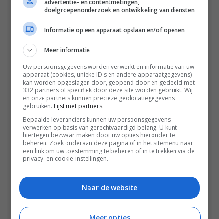
advertentie- en contentmetingen,
doelgroepenonderzoek en ontwikkeling van diensten
Keuken:
Informatie op een apparaat opslaan en/of openen
nederlands
Meer informatie
Zoekwoord:
Uw persoonsgegevens worden verwerkt en informatie van uw
burger, mac kroket
apparaat (cookies, unieke ID's en andere apparaatgegevens)
kan worden opgeslagen door, geopend door en gedeeld met
–
+
Porties:
kroketten
332 partners of specifiek door deze site worden gebruikt. Wij
en onze partners kunnen precieze geolocatiegegevens
gebruiken.
Lijst met partners.
Ingrediënt
1x
2x
3x
Bepaalde leveranciers kunnen uw persoonsgegevens
250
g
kastanjechampignons
fijngehakt
verwerken op basis van gerechtvaardigd belang. U kunt
2
bosuitjes
fijngesneden
hiertegen bezwaar maken door uw opties hieronder te
beheren. Zoek onderaan deze pagina of in het sitemenu naar
2
eetlepels roomboter
een link om uw toestemming te beheren of in te trekken via de
3
eetlepels bloem
privacy- en cookie-instellingen.
350
ml
runderbouillon koud
of groentebouillon voor
een vegetarische optie
Zout en peper naar smaak
Naar de website
2
eieren
Paneermeel naturel en paneermeel kruiden
bloem 2 eetlepels
Meer opties