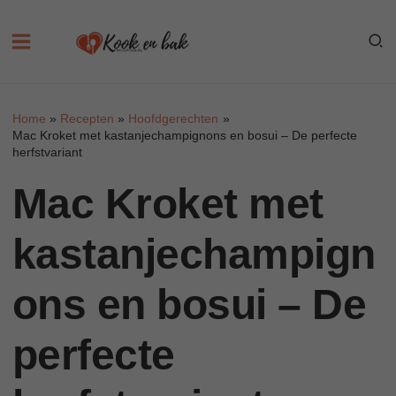
Skip
to
content
Home
Recepten
Hoofdgerechten
Mac Kroket met kastanjechampignons en bosui – De perfecte
herfstvariant
Mac Kroket met
kastanjechampign
ons en bosui – De
perfecte