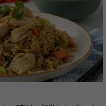
 wok, vermengd met de hartige geur van sojasaus… sluit je