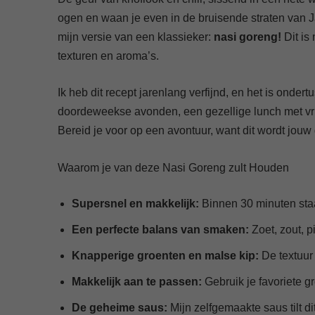
ogen en waan je even in de bruisende straten van J
mijn versie van een klassieker:
nasi goreng!
Dit is
texturen en aroma’s.
Ik heb dit recept jarenlang verfijnd, en het is ondert
doordeweekse avonden, een gezellige lunch met vrie
Bereid je voor op een avontuur, want dit wordt jouw
Waarom je van deze Nasi Goreng zult Houden
Supersnel en makkelijk:
Binnen 30 minuten staat
Een perfecte balans van smaken:
Zoet, zout, p
Knapperige groenten en malse kip:
De textuur 
Makkelijk aan te passen:
Gebruik je favoriete gr
De geheime saus:
Mijn zelfgemaakte saus tilt d