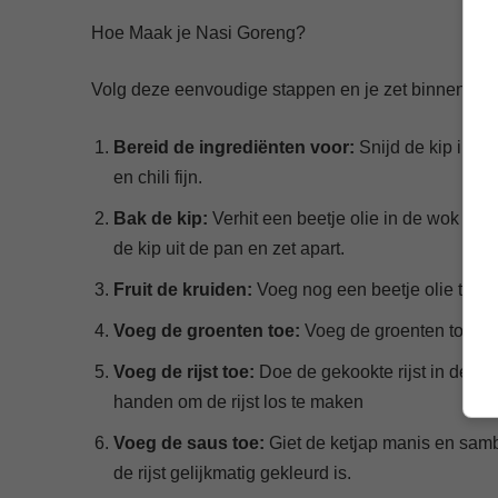
Hoe Maak je Nasi Goreng?
Volg deze eenvoudige stappen en je zet binnen no-
Bereid de ingrediënten voor:
Snijd de kip in kl
en chili fijn.
Bak de kip:
Verhit een beetje olie in de wok of 
de kip uit de pan en zet apart.
Fruit de kruiden:
Voeg nog een beetje olie toe aan
Voeg de groenten toe:
Voeg de groenten toe aan
Voeg de rijst toe:
Doe de gekookte rijst in de pa
handen om de rijst los te maken
Voeg de saus toe:
Giet de ketjap manis en samba
de rijst gelijkmatig gekleurd is.