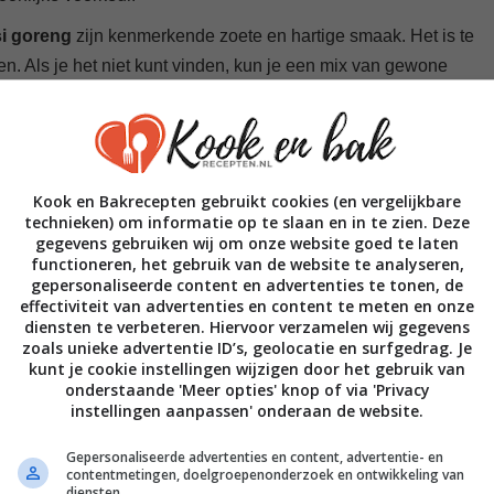
i goreng
zijn kenmerkende zoete en hartige smaak. Het is te
en. Als je het niet kunt vinden, kun je een mix van gewone
ra pit zorgt. Je kunt het weglaten als je niet van pittig houdt.
p maakt het gerecht helemaal af!
Kook en Bakrecepten gebruikt cookies (en vergelijkbare
technieken) om informatie op te slaan en in te zien. Deze
gegevens gebruiken wij om onze website goed te laten
functioneren, het gebruik van de website te analyseren,
gepersonaliseerde content en advertenties te tonen, de
 je niet veel nodig:
effectiviteit van advertenties en content te meten en onze
diensten te verbeteren. Hiervoor verzamelen wij gegevens
zoals unieke advertentie ID’s, geolocatie en surfgedrag. Je
aar een grote koekenpan werkt ook prima.
kunt je cookie instellingen wijzigen door het gebruik van
ten en de kip.
onderstaande 'Meer opties' knop of via 'Privacy
instellingen aanpassen' onderaan de website.
ns het bakken.
Gepersonaliseerde advertenties en content, advertentie- en
r te zetten.
contentmetingen, doelgroepenonderzoek en ontwikkeling van
diensten