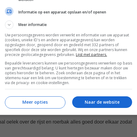
Informatie op een apparaat opslaan en/of openen
time een heerlijke
nasi goreng
op tafel!
Meer informatie
Uw persoonsgegevens worden verwerkt en informatie van uw apparaat
(cookies, unieke ID's en andere apparaatgegevens) kan worden
eine blokjes en de groenten in fijne stukjes. Hak de knoflook
opgeslagen door, geopend door en gedeeld met 332 partners of
specifiek door deze site worden gebruikt. Wij en onze partners kunnen
precieze geolocatiegegevens gebruiken.
Lijst met partners.
koekenpan en bak de kip tot deze gaar en goudbruin is. Haal
Bepaalde leveranciers kunnen uw persoonsgegevens verwerken op basis
van gerechtvaardigd belang. U kunt hiertegen bezwaar maken door uw
opties hieronder te beheren. Zoek onderaan deze pagina of in het
sitemenu naar een link om uw toestemming te beheren of in te trekken
 de pan en fruit de knoflook en chili tot ze geurig zijn.
via de privacy- en cookie-instellingen.
 de pan en bak ze tot ze beetgaar zijn.
Meer opties
Naar de website
n en roerbak alles goed door elkaar. Gebruik eventueel je
l oelek over de rijst en roerbak alles goed door elkaar zodat