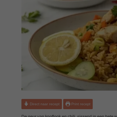
Direct naar recept
Print recept
De geur van knoflook en chili, sissend in een hete