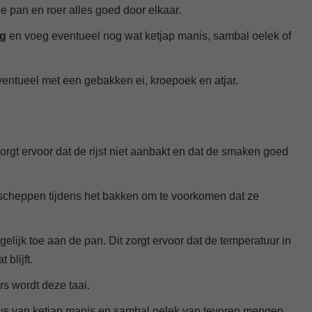
 pan en roer alles goed door elkaar.
ng
en voeg eventueel nog wat ketjap manis, sambal oelek of
entueel met een gebakken ei, kroepoek en atjar.
gt ervoor dat de rijst niet aanbakt en dat de smaken goed
mscheppen tijdens het bakken om te voorkomen dat ze
tegelijk toe aan de pan. Dit zorgt ervoor dat de temperatuur in
 blijft.
rs wordt deze taai.
us van ketjap manis en sambal oelek van tevoren mengen,