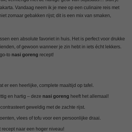
akarta. Vandaag neem ik je mee op een culinaire reis met
 niet zomaar gebakken rijst; dit is een mix van smaken,
ussen een absolute favoriet in huis. Het is perfect voor drukke
nden, of gewoon wanneer je zin hebt in iets écht lekkers.
 go-to
nasi goreng
recept!
 er een heerlijke, complete maaltijd op tafel.
ittig en hartig – deze
nasi goreng
heeft het allemaal!
contrasteert geweldig met de zachte rijst.
oenten, vlees of tofu voor een persoonlijke draai.
it recept naar een hoger niveau!