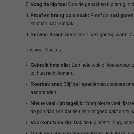
Voeg de kip toe:
Doe de gebakken kip terug in de
Proef en breng op smaak:
Proef de
nasi gore
zout toe naar smaak.
Serveer direct:
Serveer de nasi goreng warm, ev
Tips voor Succes
Gebruik hete olie:
Een hete wok of koekenpan zor
tot hun recht komen.
Roerbak snel:
Blijf de ingrediënten constant o
aanbranden.
Niet te veel rijst tegelijk:
Voeg niet te veel rijst 
de pan daalt en dat de rijst niet goed bakt en te nat
Voorkom taaie kip:
Bak de kip niet te lang, ande
Maak de saus van tevoren klaar:
Je kunt de sa