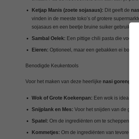
Ketjap Manis (zoete sojasaus):
Dit geeft de
nas
vinden in de meeste toko’s of grotere supermarkt
sojasaus en een beetje bruine suiker gebruiken.
Sambal Oelek:
Een pittige chili pasta die voor ext
Eieren:
Optioneel, maar een gebakken ei boveno
Benodigde Keukentools
Voor het maken van deze heerlijke
nasi goreng
heb
Wok of Grote Koekenpan:
Een wok is ideaal, m
Snijplank en Mes:
Voor het snijden van de groen
Spatel:
Om de ingrediënten om te scheppen tijde
Kommetjes:
Om de ingrediënten van tevoren klaa